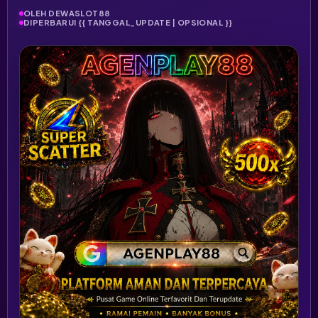
OLEH DEWASLOT88
DIPERBARUI {{ TANGGAL_UPDATE | OPSIONAL }}