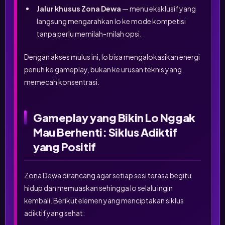
Jalur khusus Zona Dewa
— menu eksklusif yang
langsung mengarahkan lo ke mode kompetisi
tanpa perlu memilah-milah opsi.
Dengan akses mulus ini, lo bisa mengalokasikan energi
penuh ke gameplay, bukan ke urusan teknis yang
memecah konsentrasi.
Gameplay yang Bikin Lo Nggak
Mau Berhenti: Siklus Adiktif
yang Positif
Zona Dewa dirancang agar setiap sesi terasa begitu
hidup dan memuaskan sehingga lo selalu ingin
kembali. Berikut elemen yang menciptakan siklus
adiktif yang sehat: