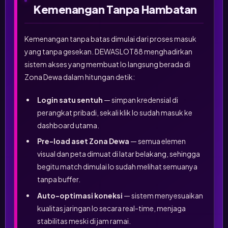
Kemenangan Tanpa Hambatan
Kemenangan tanpa batas dimulai dari proses masuk
yang tanpa gesekan. DEWASLOT88 menghadirkan
sistem akses yang membuat lo langsung berada di
Zona Dewa dalam hitungan detik:
Login satu sentuh
— simpan kredensial di
perangkat pribadi, sekali klik lo sudah masuk ke
dashboard utama.
Pre-load aset Zona Dewa
— semua elemen
visual dan peta dimuat di latar belakang, sehingga
begitu match dimulai lo sudah melihat semuanya
tanpa buffer.
Auto-optimasi koneksi
— sistem menyesuaikan
kualitas jaringan lo secara real-time, menjaga
stabilitas meski di jam ramai.