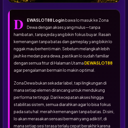
D
EWASLOT88 Login
bawa lo masuk ke Zona
Dewa dengan akses yang mulus—tanpa
hambatan, tanpa jeda yang bikin fokus buyar. Rasain
kemenangan tanpa batas dan gameplay yang bikin lo
nggak mau berhenti main. Sebelum melangkah lebih
jauh ke medan para dewa, pastikan lo sudah familiar
dengan semua fitur di Halaman Utama
DEWASLOT88
agar pengalaman bermain lo makin optimal.
Zona Dewa bukan sekadar label, tapi lingkungan di
mana setiap elemen dirancang untuk mendukung
performa tertinggi. Dari kecepatan akses hingga
stabilitas sistem, semua diarahkan agar lo bisa fokus
pada satu hal: meraih kemenangan tanpa batas. Di sini,
lo akan merasakan sensasi bermain yang adiktif, di
mana setiap sesi terasa terlalu cepat berakhir karena